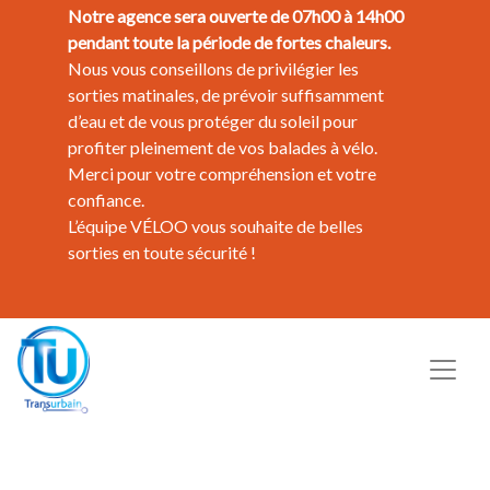
Notre agence sera ouverte de 07h00 à 14h00
pendant toute la période de fortes chaleurs.
Nous vous conseillons de privilégier les
sorties matinales, de prévoir suffisamment
d’eau et de vous protéger du soleil pour
profiter pleinement de vos balades à vélo.
Merci pour votre compréhension et votre
confiance.
L’équipe VÉLOO vous souhaite de belles
sorties en toute sécurité !