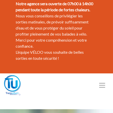
Notre agence sera ouverte de 07h00 à 14h00
pendant toute la période de fortes chaleurs.
Nous vous conseillons de privilégier les
sorties matinales, de prévoir suffisamment
d’eau et de vous protéger du soleil pour
profiter pleinement de vos balades à vélo.
Merci pour votre compréhension et votre
confiance.
L’équipe VÉLOO vous souhaite de belles
sorties en toute sécurité !