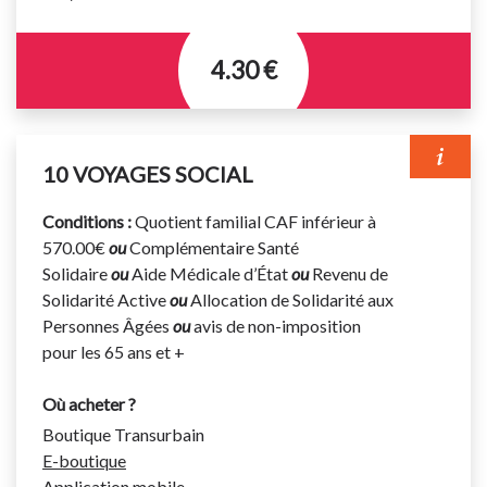
4.30 €
Titre permettant d’effectuer un nombre illimités de
voyages le jour de sa validation.
10 VOYAGES SOCIAL
Titre valable sur le réseau urbain et les lignes
régulières interurbaines suivantes : 310 et 711 à 720.
Conditions :
Quotient familial CAF inférieur à
570.00€
ou
Complémentaire Santé
Votre titre de transport doit être validé à chaque
Solidaire
ou
Aide Médicale d’État
ou
Revenu de
montée dans le bus même en correspondance.
Solidarité Active
ou
Allocation de Solidarité aux
Personnes Âgées
ou
avis de non-imposition
pour les 65 ans et +
Où acheter ?
Boutique Transurbain
E-boutique
Application mobile