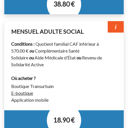
38.80 €
Titre permettant d’effectuer un nombre illimité de
voyages pendant 1 mois (du 1er au 30/31 du mois).
MENSUEL ADULTE SOCIAL
Titre valable sur le réseau urbain et les lignes
régulières interurbaines suivantes : 310 et 711 à 720.
Conditions :
Quotient familial CAF inférieur à
Disponible à la vente à partir du 20 du mois précédent.
570.00 €
ou
Complémentaire Santé
Solidaire
ou
Aide Médicale d’État
ou
Revenu de
Votre titre de transport doit être validé à chaque
Solidarité Active
montée dans le bus même en correspondance.
Où acheter ?
Boutique Transurbain
E-boutique
Application mobile
18.90 €