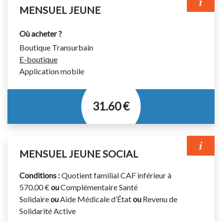
MENSUEL JEUNE
Où acheter ?
Boutique Transurbain
E-boutique
Application mobile
31.60 €
Titre permettant d’effectuer un nombre illimité de
voyages pendant 1 mois (du 1er au 30/31 du mois).
MENSUEL JEUNE SOCIAL
Titre valable sur le réseau urbain et les lignes
régulières interurbaines suivantes : 310 et 711 à 720.
Conditions :
Quotient familial CAF inférieur à
Disponible à la vente à partir du 20 du mois précédent.
570.00 €
ou
Complémentaire Santé
Solidaire
ou
Aide Médicale d’État
ou
Revenu de
Votre titre de transport doit être validé à chaque
Solidarité Active
montée dans le bus même en correspondance.