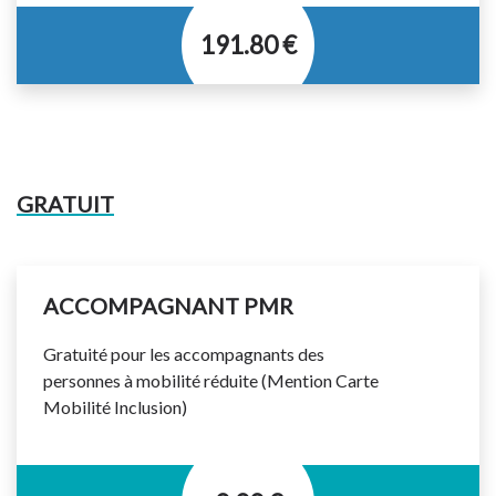
191.80 €
Titre permettant d’effectuer un nombre illimité de
voyages pendant 1 an.
Titre valable sur le réseau urbain et les lignes
régulières interurbaines suivantes : 310 et 711 à 720.
GRATUIT
Votre titre de transport doit être validé à chaque
montée dans le bus même en correspondance.
ACCOMPAGNANT PMR
Gratuité pour les accompagnants des
personnes à mobilité réduite (Mention Carte
Mobilité Inclusion)