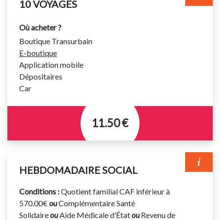
10 VOYAGES
validation.
Où acheter ?
Titre valable sur le réseau urbain et les lignes
Boutique Transurbain
régulières interurbaines suivantes : 310 et 711 à 720.
E-boutique
Votre titre de transport doit être validé à chaque
Application mobile
montée dans le bus même en correspondance.
Dépositaires
Car
11.50 €
Titre permettant d’effectuer 10 voyages avec
correspondance gratuite pendant 1h à compter de la
HEBDOMADAIRE SOCIAL
validation.
Titre valable sur le réseau urbain et les lignes
Conditions :
Quotient familial CAF inférieur à
régulières interurbaines suivantes : 310 et 711 à 720.
570.00€
ou
Complémentaire Santé
Solidaire
ou
Aide Médicale d’État
ou
Revenu de