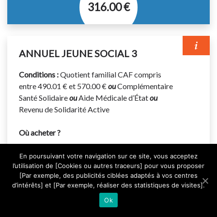
316.00 €
Titre permettant d’effectuer un nombre illimité de
voyages pendant 1 an.
ANNUEL JEUNE SOCIAL 3
Titre valable sur le réseau urbain et les lignes
régulières interurbaines suivantes : 310 et 711 à 720.
Conditions :
Quotient familial CAF compris
entre 490.01 € et 570.00 €
ou
Complémentaire
Votre titre de transport doit être validé à chaque
Santé Solidaire
ou
Aide Médicale d’État
ou
montée dans le bus même en correspondance.
Revenu de Solidarité Active
Où acheter ?
Boutique Transurbain
En poursuivant votre navigation sur ce site, vous acceptez
E-boutique
l’utilisation de [Cookies ou autres traceurs] pour vous proposer
Application mobile
[Par exemple, des publicités ciblées adaptés à vos centres
TRAFIC
d’intérêts] et [Par exemple, réaliser des statistiques de visites].
INFOS
Ok
155.00 €