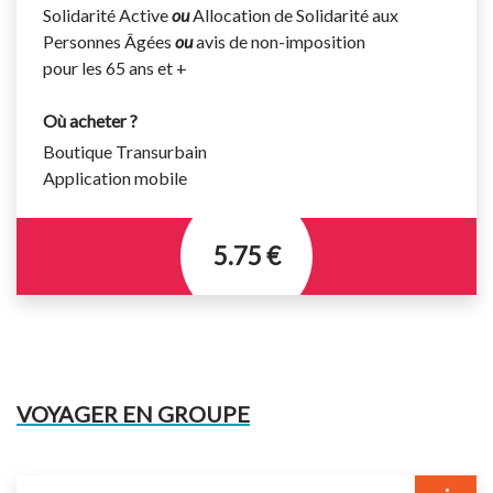
Votre titre de transport doit être validé à chaque
Solidarité Active
ou
Allocation de Solidarité aux
montée dans le bus même en correspondance.
Personnes Âgées
ou
avis de non-imposition
pour les 65 ans et +
Où acheter ?
Boutique Transurbain
Application mobile
5.75 €
Titre permettant d’effectuer un nombre illimités de
voyages pendant 7 jours à compter de la première
validation.
VOYAGER EN GROUPE
Titre valable sur le réseau urbain et les lignes
régulières interurbaines suivantes : 310 et 711 à 720.
Votre titre de transport doit être validé à chaque