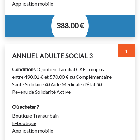
Application mobile
388.00 €
Titre permettant d’effectuer un nombre illimité de
voyages pendant 1 an.
ANNUEL ADULTE SOCIAL 3
Titre valable sur le réseau urbain et les lignes
régulières interurbaines suivantes : 310 et 711 à 720.
Conditions :
Quotient familial CAF compris
entre 490.01 € et 570.00 €
ou
Complémentaire
Votre titre de transport doit être validé à chaque
Santé Solidaire
ou
Aide Médicale d’État
ou
montée dans le bus même en correspondance.
Revenu de Solidarité Active
Où acheter ?
Boutique Transurbain
E-boutique
Application mobile