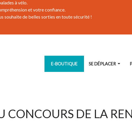
alades à vélo.
ompréhension et votre confiance.
 souhaite de belles sorties en toute sécurité !
SE DÉPLACER
E-BOUTIQUE
EU CONCOURS DE LA RE