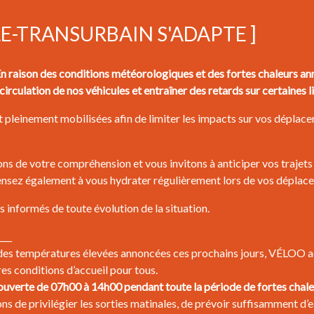
LE-TRANSURBAIN S'ADAPTE ]
aison des conditions météorologiques et des fortes chaleurs ann
circulation de nos véhicules et entraîner des retards sur certaines l
 pleinement mobilisées afin de limiter les impacts sur vos déplacem
s de votre compréhension et vous invitons à anticiper vos trajets 
pensez également à vous hydrater régulièrement lors de vos déplac
 informés de toute évolution de la situation.
___
des températures élevées annoncées ces prochains jours, VÉLOO ad
res conditions d’accueil pour tous.
uverte de 07h00 à 14h00 pendant toute la période de fortes chale
s de privilégier les sorties matinales, de prévoir suffisamment d’e