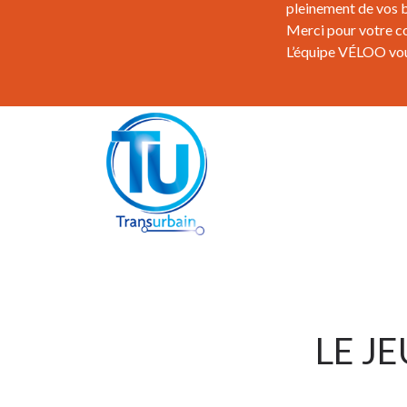
pleinement de vos b
Merci pour votre c
L’équipe VÉLOO vous
LE J