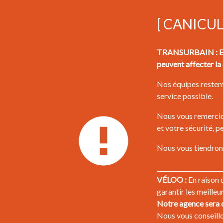
[ CANICU
TRANSURBAIN : En r
peuvent affecter la 
Nos équipes restent
service possible.
Nous vous remercion
et votre sécurité, 
Nous vous tiendrons
______________________
VÉLOO :
En raison 
garantir les meilleu
Notre agence sera o
Nous vous conseillon