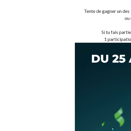
Tente de gagner un des 1
ou 
Si tu fais part
1 participati