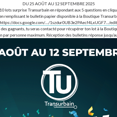
DU 25 AOÛT AU 12 SEPTEMBRE 2025
0 lots surprise Transurbain en répondant aux 5 questions en cliqua
en remplissant le bulletin papier disponible à la Boutique Transurb
https://docs.google.com/…/1szdur0UB3e2PAecf4LxUGF7…/edi
ie des gagnants, tu seras contacté pour récupérer ton lot à la Bouti
on par personne maximum. Réception des bulletins réponse jusqu’